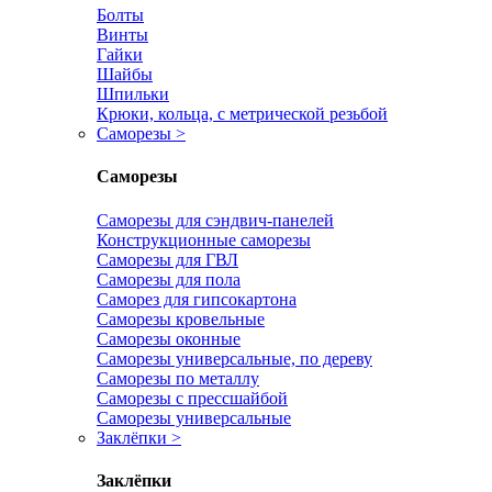
Болты
Винты
Гайки
Шайбы
Шпильки
Крюки, кольца, с метрической резьбой
Саморезы
>
Саморезы
Саморезы для сэндвич-панелей
Конструкционные саморезы
Саморезы для ГВЛ
Саморезы для пола
Саморез для гипсокартона
Саморезы кровельные
Саморезы оконные
Саморезы универсальные, по дереву
Саморезы по металлу
Саморезы с прессшайбой
Саморезы универсальные
Заклёпки
>
Заклёпки