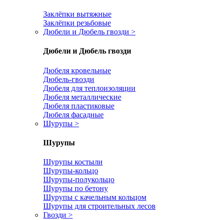
Заклёпки вытяжные
Заклёпки резьбовые
Дюбели и Дюбель гвозди
>
Дюбели и Дюбель гвозди
Дюбеля кровельные
Дюбель-гвозди
Дюбеля для теплоизоляции
Дюбеля металлические
Дюбеля пластиковые
Дюбеля фасадные
Шурупы
>
Шурупы
Шурупы костыли
Шурупы-кольцо
Шурупы-полукольцо
Шурупы по бетону
Шурупы с качельным кольцом
Шурупы для строительных лесов
Гвозди
>