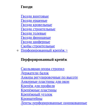
Гвозди
Гвозди винтовые
Гвозди ершеные
Гвозди кровельные
Гвозди строительные
Гвозди толевые
Гвозди финишные
Гвозди шиферные
Скобы строительные
Перфорированный крепёж
>
Перфорированный крепёж
Скользящая опора стропил
Держатели балок
Анкера регулировочные по высоте
Анкерные пластины для окон
Крепёж для профиля
Крепёжные пластины
Крепёжный уголок
Кронштейны
Ленты перфорированные оцинкованные