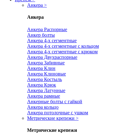
Анкера
>
Анкера
Анкера Распорные
Анкер болты
Анкера 4-х сегментные
Анкера 4-х сегментные с кольцом
Анкера 4-х сегментные с крюком
Анкера Двухраспорные
Анкера Забивные
Анкера Клин
Анкера Клиновые
Анкера Костыль
Анкера Крюк
Анкера Латунные
Анкера рамные
Анкерные болты с гайкой
Анкера кольцо
Анкера потолочные с ушком
Метрические крепежи
>
Метрические крепежи