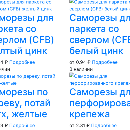
морезы для
Саморезы д
ркета со
паркета со
ерлом (CFB)
сверлом (CF
лтый цинк
белый цинк
94
₽
Подробнее
от 0.94
₽
Подробнее
ичии
В наличии
морезы по
Саморезы д
реву, потай
перфорирова
rx, желтые
крепежа
89
₽
Подробнее
от 2.31
₽
Подробнее