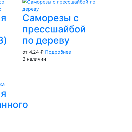
ля
Саморезы с
прессшайбой
B)
по дереву
от 4.24
₽
Подробнее
В наличии
ля
нного