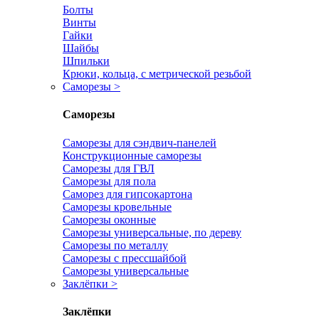
Болты
Винты
Гайки
Шайбы
Шпильки
Крюки, кольца, с метрической резьбой
Саморезы
>
Саморезы
Саморезы для сэндвич-панелей
Конструкционные саморезы
Саморезы для ГВЛ
Саморезы для пола
Саморез для гипсокартона
Саморезы кровельные
Саморезы оконные
Саморезы универсальные, по дереву
Саморезы по металлу
Саморезы с прессшайбой
Саморезы универсальные
Заклёпки
>
Заклёпки