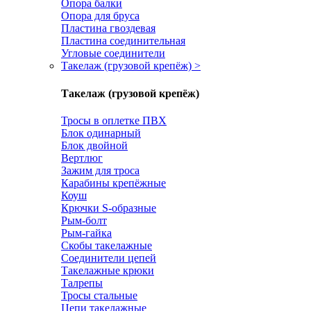
Опора балки
Опора для бруса
Пластина гвоздевая
Пластина соединительная
Угловые соединители
Такелаж (грузовой крепёж)
>
Такелаж (грузовой крепёж)
Тросы в оплетке ПВХ
Блок одинарный
Блок двойной
Вертлюг
Зажим для троса
Карабины крепёжные
Коуш
Крючки S-образные
Рым-болт
Рым-гайка
Скобы такелажные
Соединители цепей
Такелажные крюки
Талрепы
Тросы стальные
Цепи такелажные