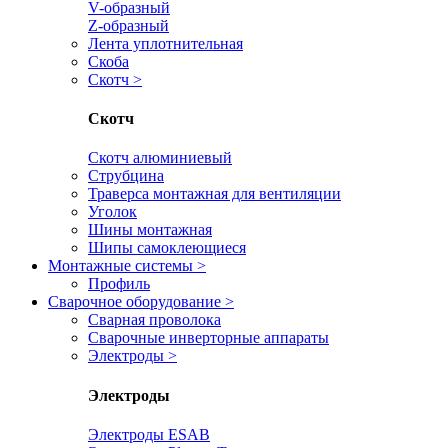
V-образный
Z-образный
Лента уплотнительная
Скоба
Скотч
>
Скотч
Скотч алюминиевый
Струбцина
Траверса монтажная для вентиляции
Уголок
Шины монтажная
Шипы самоклеющиеся
Монтажные системы
>
Профиль
Сварочное оборудование
>
Сварная проволока
Сварочные инверторные аппараты
Электроды
>
Электроды
Электроды ESAB