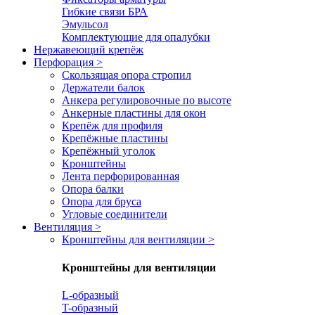
Гибкие связи БРА
Эмульсол
Комплектующие для опалубки
Нержавеющий крепёж
Перфорация
>
Скользящая опора стропил
Держатели балок
Анкера регулировочные по высоте
Анкерные пластины для окон
Крепёж для профиля
Крепёжные пластины
Крепёжный уголок
Кронштейны
Лента перфорированная
Опора балки
Опора для бруса
Угловые соединители
Вентиляция
>
Кронштейны для вентиляции
>
Кронштейны для вентиляции
L-образный
T-образный