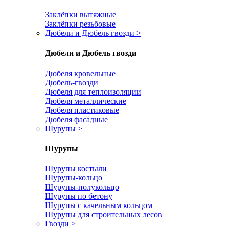
Заклёпки вытяжные
Заклёпки резьбовые
Дюбели и Дюбель гвозди
>
Дюбели и Дюбель гвозди
Дюбеля кровельные
Дюбель-гвозди
Дюбеля для теплоизоляции
Дюбеля металлические
Дюбеля пластиковые
Дюбеля фасадные
Шурупы
>
Шурупы
Шурупы костыли
Шурупы-кольцо
Шурупы-полукольцо
Шурупы по бетону
Шурупы с качельным кольцом
Шурупы для строительных лесов
Гвозди
>