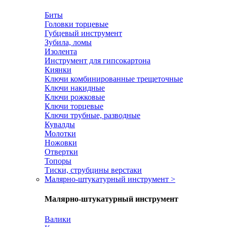
Биты
Головки торцевые
Губцевый инструмент
Зубила, ломы
Изолента
Инструмент для гипсокартона
Киянки
Ключи комбинированные трещеточные
Ключи накидные
Ключи рожковые
Ключи торцевые
Ключи трубные, разводные
Кувалды
Молотки
Ножовки
Отвертки
Топоры
Тиски, струбцины верстаки
Малярно-штукатурный инструмент
>
Малярно-штукатурный инструмент
Валики