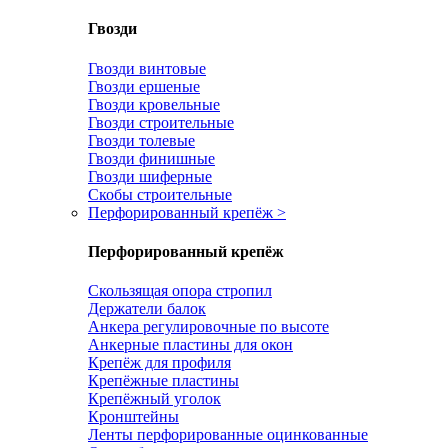
Гвозди
Гвозди винтовые
Гвозди ершеные
Гвозди кровельные
Гвозди строительные
Гвозди толевые
Гвозди финишные
Гвозди шиферные
Скобы строительные
Перфорированный крепёж
>
Перфорированный крепёж
Скользящая опора стропил
Держатели балок
Анкера регулировочные по высоте
Анкерные пластины для окон
Крепёж для профиля
Крепёжные пластины
Крепёжный уголок
Кронштейны
Ленты перфорированные оцинкованные