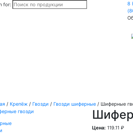
8 
 for:
(8
Об
ая
/
Крепёж
/
Гвозди
/
Гвозди шиферные
/ Шиферные гв
Шифер
Цена:
119.11
₽