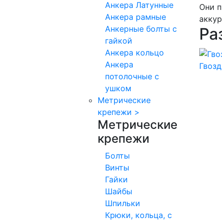
Анкера Латунные
Они п
Анкера рамные
аккур
Анкерные болты с
Ра
гайкой
Анкера кольцо
Анкера
Гвоз
потолочные с
ушком
Метрические
крепежи
>
Метрические
крепежи
Болты
Винты
Гайки
Шайбы
Шпильки
Крюки, кольца, с