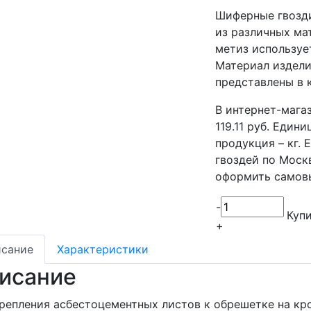
Шиферные гвозди
из различных ма
метиз используе
Материал издели
представлены в 
В интернет-маг
119.11 руб. Един
продукция – кг.
гвоздей по Моск
оформить самов
-
Куп
+
сание
Характеристики
исание
репления асбестоцементных листов к обрешетке на кр