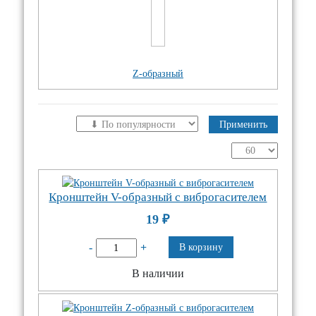
Z-образный
Применить
Кронштейн V-образный с виброгасителем
19
₽
-
+
В корзину
В наличии