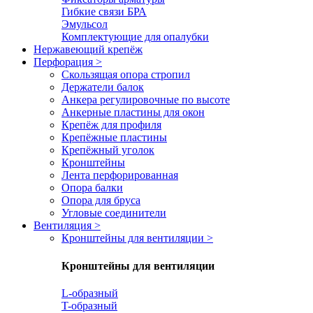
Гибкие связи БРА
Эмульсол
Комплектующие для опалубки
Нержавеющий крепёж
Перфорация
>
Скользящая опора стропил
Держатели балок
Анкера регулировочные по высоте
Анкерные пластины для окон
Крепёж для профиля
Крепёжные пластины
Крепёжный уголок
Кронштейны
Лента перфорированная
Опора балки
Опора для бруса
Угловые соединители
Вентиляция
>
Кронштейны для вентиляции
>
Кронштейны для вентиляции
L-образный
T-образный