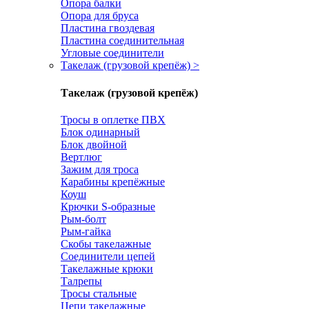
Опора балки
Опора для бруса
Пластина гвоздевая
Пластина соединительная
Угловые соединители
Такелаж (грузовой крепёж)
>
Такелаж (грузовой крепёж)
Тросы в оплетке ПВХ
Блок одинарный
Блок двойной
Вертлюг
Зажим для троса
Карабины крепёжные
Коуш
Крючки S-образные
Рым-болт
Рым-гайка
Скобы такелажные
Соединители цепей
Такелажные крюки
Талрепы
Тросы стальные
Цепи такелажные