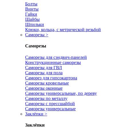
Болты
Винты
Гайки
Шайбы
Шпильки
Крюки, кольца, с метрической резьбой
Саморезы
>
Саморезы
Саморезы для сэндвич-панелей
Конструкционные саморезы
Саморезы для ГВЛ
Саморезы для пола
Саморез для гипсокартона
Саморезы кровельные
Саморезы оконные
Саморезы универсальные, по дереву
Саморезы по металлу
Саморезы с прессшайбой
Саморезы универсальные
Заклёпки
>
Заклёпки