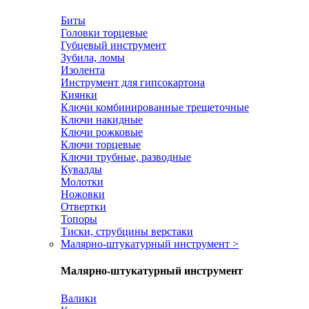
Биты
Головки торцевые
Губцевый инструмент
Зубила, ломы
Изолента
Инструмент для гипсокартона
Киянки
Ключи комбинированные трещеточные
Ключи накидные
Ключи рожковые
Ключи торцевые
Ключи трубные, разводные
Кувалды
Молотки
Ножовки
Отвертки
Топоры
Тиски, струбцины верстаки
Малярно-штукатурный инструмент
>
Малярно-штукатурный инструмент
Валики