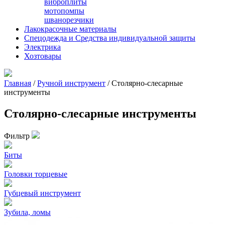
виброплиты
мотопомпы
шванорезчики
Лакокрасочные материалы
Спецодежда и Средства индивидуальной защиты
Электрика
Хозтовары
Главная
/
Ручной инструмент
/ Столярно-слесарные
инструменты
Столярно-слесарные инструменты
Фильтр
Биты
Головки торцевые
Губцевый инструмент
Зубила, ломы