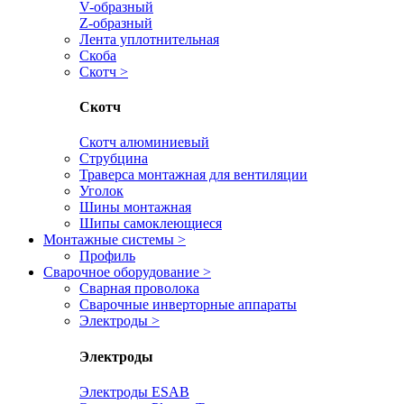
V-образный
Z-образный
Лента уплотнительная
Скоба
Скотч
>
Скотч
Скотч алюминиевый
Струбцина
Траверса монтажная для вентиляции
Уголок
Шины монтажная
Шипы самоклеющиеся
Монтажные системы
>
Профиль
Сварочное оборудование
>
Сварная проволока
Сварочные инверторные аппараты
Электроды
>
Электроды
Электроды ESAB