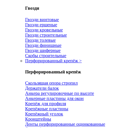
Гвозди
Гвозди винтовые
Гвозди ершеные
Гвозди кровельные
Гвозди строительные
Гвозди толевые
Гвозди финишные
Гвозди шиферные
Скобы строительные
Перфорированный крепёж
>
Перфорированный крепёж
Скользящая опора стропил
Держатели балок
Анкера регулировочные по высоте
Анкерные пластины для окон
Крепёж для профиля
Крепёжные пластины
Крепёжный уголок
Кронштейны
Ленты перфорированные оцинкованные