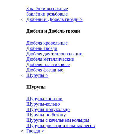
Заклёпки вытяжные
Заклёпки резьбовые
Дюбели и Дюбель гвозди
>
Дюбели и Дюбель гвозди
Дюбеля кровельные
Дюбель-гвозди
Дюбеля для теплоизоляции
Дюбеля металлические
Дюбеля пластиковые
Дюбеля фасадные
Шурупы
>
Шурупы
Шурупы костыли
Шурупы-кольцо
Шурупы-полукольцо
Шурупы по бетону
Шурупы с качельным кольцом
Шурупы для строительных лесов
Гвозди
>