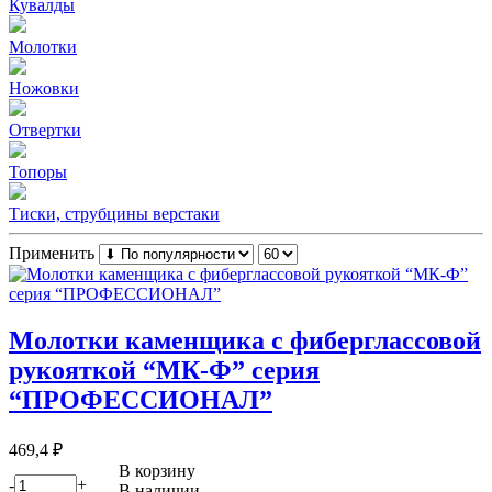
Кувалды
Молотки
Ножовки
Отвертки
Топоры
Тиски, струбцины верстаки
Применить
Молотки каменщика с фиберглассовой
рукояткой “МК-Ф” серия
“ПРОФЕССИОНАЛ”
469,4
₽
В корзину
-
+
В наличии