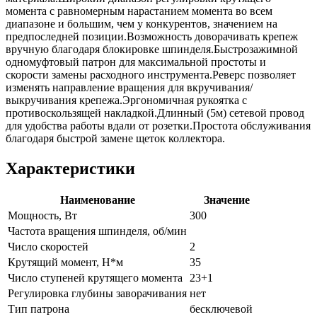
момента с равномерным нарастанием момента во всем
диапазоне и большим, чем у конкурентов, значением на
предпоследней позиции.Возможность доворачивать крепеж
вручную благодаря блокировке шпинделя.Быстрозажимной
одномуфтовый патрон для максимальной простоты и
скорости замены расходного инструмента.Реверс позволяет
изменять направление вращения для вкручивания/
выкручивания крепежа.Эргономичная рукоятка с
противоскользящей накладкой.Длинный (5м) сетевой провод
для удобства работы вдали от розетки.Простота обслуживания
благодаря быстрой замене щеток коллектора.
Характеристики
Наименование
Значение
Мощность, Вт
300
Частота вращения шпинделя, об/мин
Число скоростей
2
Крутящий момент, Н*м
35
Число ступеней крутящего момента
23+1
Регулировка глубины заворачивания
нет
Тип патрона
бесключевой