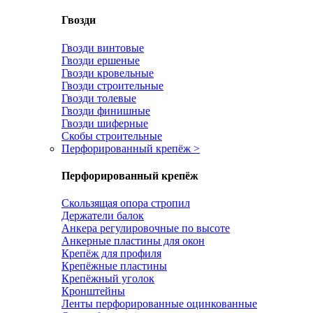
Гвозди
Гвозди винтовые
Гвозди ершеные
Гвозди кровельные
Гвозди строительные
Гвозди толевые
Гвозди финишные
Гвозди шиферные
Скобы строительные
Перфорированный крепёж
>
Перфорированный крепёж
Скользящая опора стропил
Держатели балок
Анкера регулировочные по высоте
Анкерные пластины для окон
Крепёж для профиля
Крепёжные пластины
Крепёжный уголок
Кронштейны
Ленты перфорированные оцинкованные