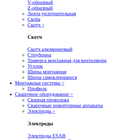
V-образный
Z-образный
Лента уплотнительная
Скоба
Скотч
>
Скотч
Скотч алюминиевый
Струбцина
Траверса монтажная для вентиляции
Уголок
Шины монтажная
Шипы самоклеющиеся
Монтажные системы
>
Профиль
Сварочное оборудование
>
Сварная проволока
Сварочные инверторные аппараты
Электроды
>
Электроды
Электроды ESAB