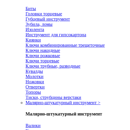
Биты
Головки торцевые
Губцевый инструмент
Зубила, ломы
Изолента
Инструмент для гипсокартона
Киянки
Ключи комбинированные трещеточные
Ключи накидные
Ключи рожковые
Ключи торцевые
Ключи трубные, разводные
Кувалды
Молотки
Ножовки
Отвертки
Топоры
Тиски, струбцины верстаки
Малярно-штукатурный инструмент
>
Малярно-штукатурный инструмент
Валики