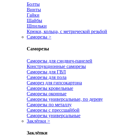
Болты
Винты
Гайки
Шайбы
Шпильки
Крюки, кольца, с метрической резьбой
Саморезы
>
Саморезы
Саморезы для сэндвич-панелей
Конструкционные саморезы
Саморезы для ГВЛ
Саморезы для пола
Саморез для гипсокартона
Саморезы кровельные
Саморезы оконные
Саморезы универсальные, по дереву
Саморезы по металлу
Саморезы с прессшайбой
Саморезы универсальные
Заклёпки
>
Заклёпки