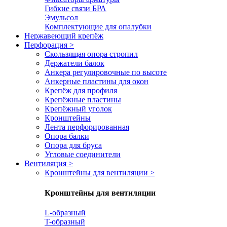
Гибкие связи БРА
Эмульсол
Комплектующие для опалубки
Нержавеющий крепёж
Перфорация
>
Скользящая опора стропил
Держатели балок
Анкера регулировочные по высоте
Анкерные пластины для окон
Крепёж для профиля
Крепёжные пластины
Крепёжный уголок
Кронштейны
Лента перфорированная
Опора балки
Опора для бруса
Угловые соединители
Вентиляция
>
Кронштейны для вентиляции
>
Кронштейны для вентиляции
L-образный
T-образный