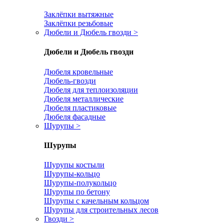
Заклёпки вытяжные
Заклёпки резьбовые
Дюбели и Дюбель гвозди
>
Дюбели и Дюбель гвозди
Дюбеля кровельные
Дюбель-гвозди
Дюбеля для теплоизоляции
Дюбеля металлические
Дюбеля пластиковые
Дюбеля фасадные
Шурупы
>
Шурупы
Шурупы костыли
Шурупы-кольцо
Шурупы-полукольцо
Шурупы по бетону
Шурупы с качельным кольцом
Шурупы для строительных лесов
Гвозди
>