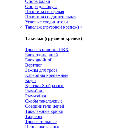
Опора балки
Опора для бруса
Пластина гвоздевая
Пластина соединительная
Угловые соединители
Такелаж (грузовой крепёж)
>
Такелаж (грузовой крепёж)
Тросы в оплетке ПВХ
Блок одинарный
Блок двойной
Вертлюг
Зажим для троса
Карабины крепёжные
Коуш
Крючки S-образные
Рым-болт
Рым-гайка
Скобы такелажные
Соединители цепей
Такелажные крюки
Талрепы
Тросы стальные
Цепи такелажные