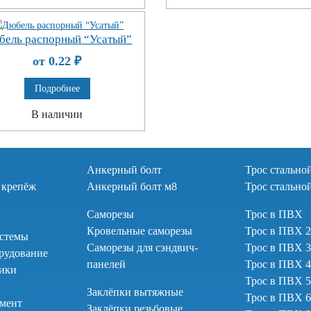
бель распорный “Усатый”
от 0.22
₽
Подробнее
В наличии
Анкерный болт
Трос стально
 крепёж
Анкерный болт м8
Трос стально
Саморезы
Трос в ПВХ
Кровельные саморезы
Трос в ПВХ 
стемы
Саморезы для сэндвич-
Трос в ПВХ 
рудование
панелей
Трос в ПВХ 
тики
Трос в ПВХ 
Заклёпки вытяжные
Трос в ПВХ 
умент
Заклёпки резьбовые