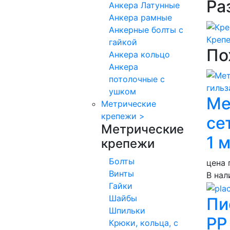
Ра
Анкера Латунные
Анкера рамные
Анкерные болты с
Креп
гайкой
По
Анкера кольцо
Анкера
потолочные с
ушком
Ме
Метрические
крепежи
>
се
Метрические
1 
крепежи
Болты
цена 
Винты
В нал
Гайки
Шайбы
Пи
Шпильки
PP
Крюки, кольца, с