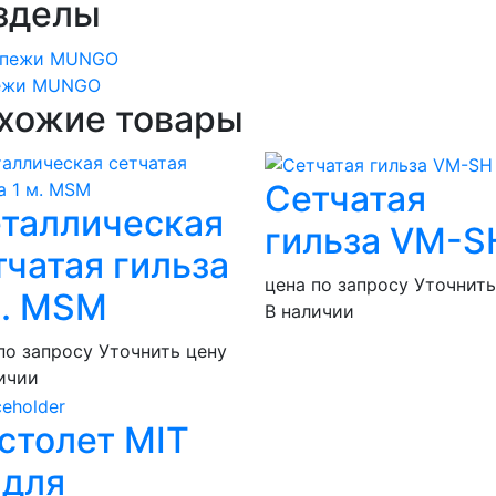
зделы
ежи MUNGO
хожие товары
Сетчатая
таллическая
гильза VM-S
тчатая гильза
цена по запросу
Уточнить
м. MSM
В наличии
по запросу
Уточнить цену
ичии
столет MIT
 для