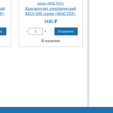
кий
Краскопульт электрический
Р»
КПЭ-500 серия «МАСТЕР»
3185
₽
-
+
ну
В корзину
В наличии