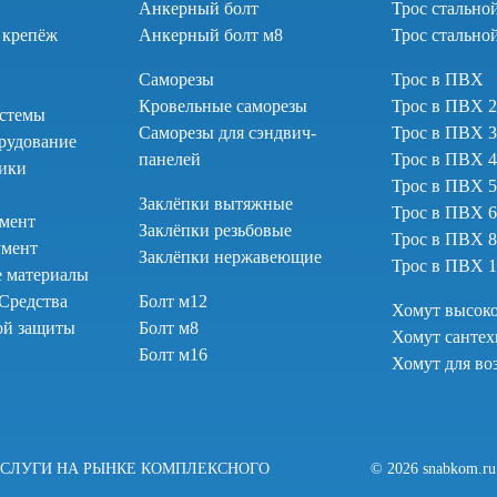
Анкерный болт
Трос стально
 крепёж
Анкерный болт м8
Трос стально
Саморезы
Трос в ПВХ
Кровельные саморезы
Трос в ПВХ 
стемы
Саморезы для сэндвич-
Трос в ПВХ 
рудование
панелей
Трос в ПВХ 
тики
Трос в ПВХ 
Заклёпки вытяжные
Трос в ПВХ 
умент
Заклёпки резьбовые
Трос в ПВХ 
умент
Заклёпки нержавеющие
Трос в ПВХ 
е материалы
Средства
Болт м12
Хомут высоко
ой защиты
Болт м8
Хомут санте
Болт м16
Хомут для во
УСЛУГИ НА РЫНКЕ КОМПЛЕКСНОГО
© 2026 snabkom.ru