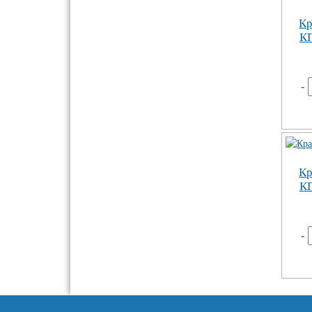
Кр
К
-
Кр
К
-