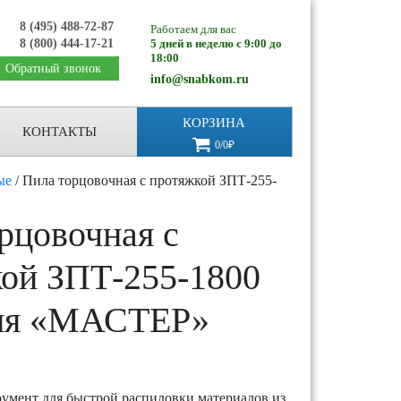
8 (495) 488-72-87
Работаем для вас
8 (800) 444-17-21
5 дней в неделю с 9:00 до
18:00
Обратный звонок
info@snabkom.ru
КОРЗИНА
КОНТАКТЫ
0/0₽
ые
/ Пила торцовочная с протяжкой ЗПТ-255-
рцовочная с
ой ЗПТ-255-1800
ия «МАСТЕР»
умент для быстрой распиловки материалов из