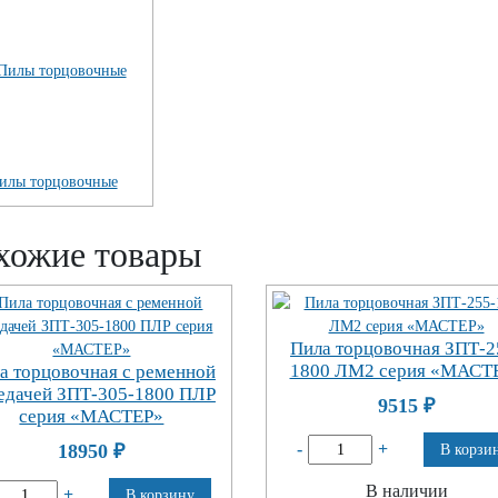
илы торцовочные
хожие товары
Пила торцовочная ЗПТ-2
1800 ЛМ2 серия «МАСТ
а торцовочная с ременной
едачей ЗПТ-305-1800 ПЛР
9515
₽
серия «МАСТЕР»
-
+
18950
₽
В корзи
В наличии
+
В корзину