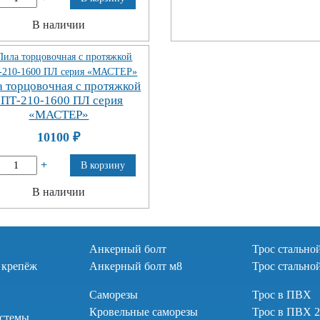
В наличии
а торцовочная с протяжкой
ЗПТ-210-1600 ПЛ серия
«МАСТЕР»
10100
₽
+
В корзину
В наличии
Анкерный болт
Трос стально
 крепёж
Анкерный болт м8
Трос стально
Саморезы
Трос в ПВХ
Кровельные саморезы
Трос в ПВХ 
стемы