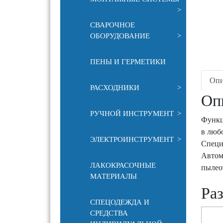
>
СВАРОЧНОЕ
ОБОРУДОВАНИЕ
>
ПЕНЫ И ГЕРМЕТИКИ
Опи
РАСХОДНИКИ
>
Оп
РУЧНОЙ ИНСТРУМЕНТ
>
Функц
в люб
ЭЛЕКТРОИНСТРУМЕНТ
>
Специ
Автом
ЛАКОКРАСОЧНЫЕ
пылео
МАТЕРИАЛЫ
Ра
СПЕЦОДЕЖДА И
СРЕДСТВА