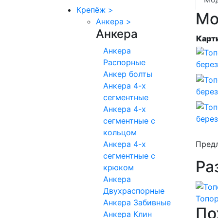
Крепёж
>
Мо
Анкера
>
Анкера
Карт
Анкера
Распорные
Анкер болты
Анкера 4-х
сегментные
Анкера 4-х
сегментные с
кольцом
Анкера 4-х
Предл
сегментные с
Ра
крюком
Анкера
Двухраспорные
Топо
Анкера Забивные
По
Анкера Клин