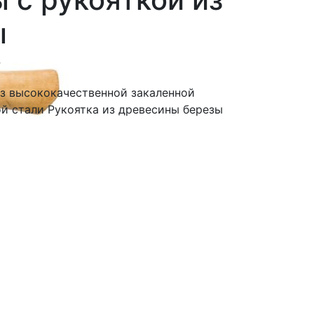
ы
₽
из высококачественной закаленной
й стали Рукоятка из древесины березы