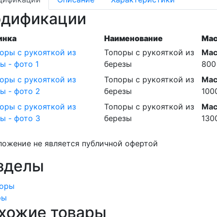
дификации
инка
Наименование
Мас
Топоры с рукояткой из
Мас
березы
800
Топоры с рукояткой из
Мас
березы
100
Топоры с рукояткой из
Мас
березы
130
ожение не является публичной офертой
зделы
ры
хожие товары