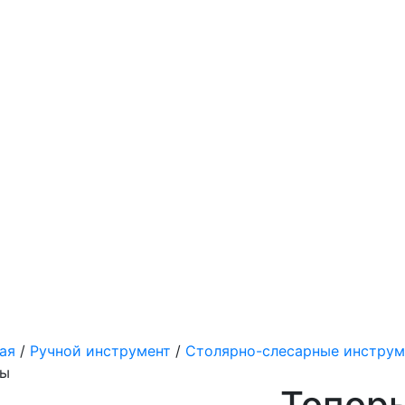
ая
/
Ручной инструмент
/
Столярно-слесарные инстру
зы
Топоры