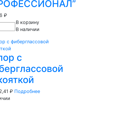
РОФЕССИОНАЛ”
06
₽
В корзину
В наличии
пор с
берглассовой
кояткой
2,41
₽
Подробнее
ичии