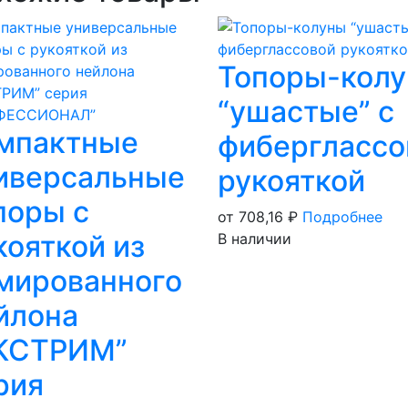
Топоры-кол
“ушастые” с
мпактные
фиберглассо
иверсальные
рукояткой
поры с
от 708,16
₽
Подробнее
кояткой из
В наличии
мированного
йлона
КСТРИМ”
рия