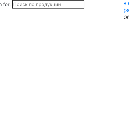
8 
 for:
(8
Об