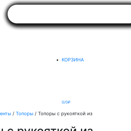
КОРЗИНА
0/0₽
менты
/
Топоры
/ Топоры с рукояткой из
 с рукояткой из