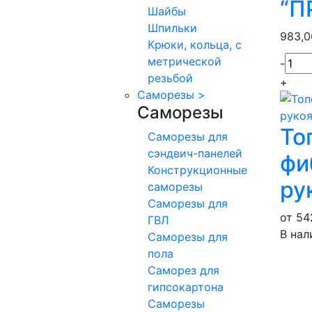
“П
Шайбы
Шпильки
983,
Крюки, кольца, с
метрической
-
резьбой
+
Саморезы
>
Саморезы
То
Саморезы для
сэндвич-панелей
фи
Конструкционные
ру
саморезы
Саморезы для
от 54
ГВЛ
В нал
Саморезы для
пола
Саморез для
гипсокартона
Саморезы