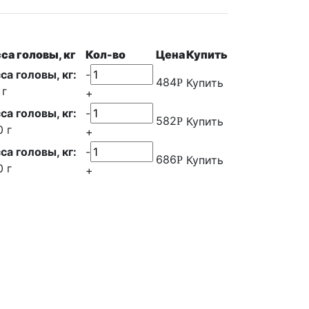
са головы, кг
Кол-во
Цена
Купить
са головы, кг:
-
484
Купить
Р
 г
+
са головы, кг:
-
582
Купить
Р
0 г
+
са головы, кг:
-
686
Купить
Р
0 г
+