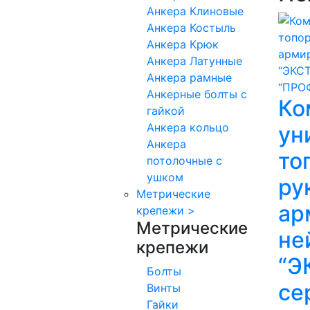
Анкера Клиновые
Анкера Костыль
Анкера Крюк
Анкера Латунные
Анкера рамные
Анкерные болты с
Ко
гайкой
Анкера кольцо
ун
Анкера
то
потолочные с
ушком
ру
Метрические
ар
крепежи
>
Метрические
не
крепежи
“Э
Болты
се
Винты
Гайки