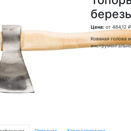
берез
Цена:
от 484,12
Кованая голова 
инструментально
дификации
Описание
Характеристики